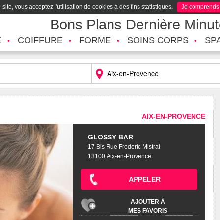
site, vous acceptez l'utilisation de cookies à des fins statistiques.
Je comprends
Bons Plans Dernière Minu
É
COIFFURE
FORME
SOINS CORPS
SP
AIX-EN-PROVENCE
GLOSSY BAR
17 Bis Rue Frederic Mistral
13100 Aix-en-Provence
APPELER
AJOUTER À
MES FAVORIS