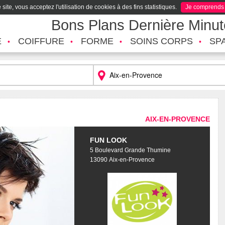
site, vous acceptez l'utilisation de cookies à des fins statistiques.
Je comprends
Bons Plans Dernière Minu
É
COIFFURE
FORME
SOINS CORPS
SP
AIX-EN-PROVENCE
FUN LOOK
5 Boulevard Grande Thumine
13090 Aix-en-Provence