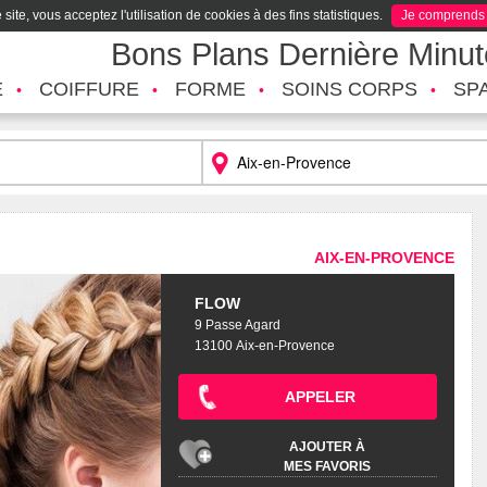
site, vous acceptez l'utilisation de cookies à des fins statistiques.
Je comprends
Bons Plans Dernière Minu
É
COIFFURE
FORME
SOINS CORPS
SP
AIX-EN-PROVENCE
FLOW
9 Passe Agard
13100 Aix-en-Provence
APPELER
AJOUTER À
MES FAVORIS