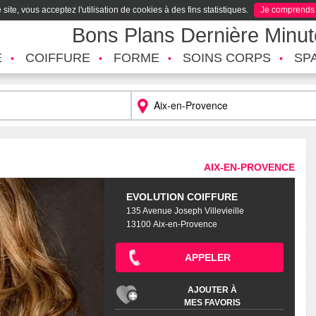
site, vous acceptez l'utilisation de cookies à des fins statistiques.
Je comprends
Bons Plans Dernière Minu
É
COIFFURE
FORME
SOINS CORPS
SP
AIX-EN-PROVENCE
EVOLUTION COIFFURE
135 Avenue Joseph Villevieille
13100 Aix-en-Provence
APPELER
AJOUTER À
MES FAVORIS