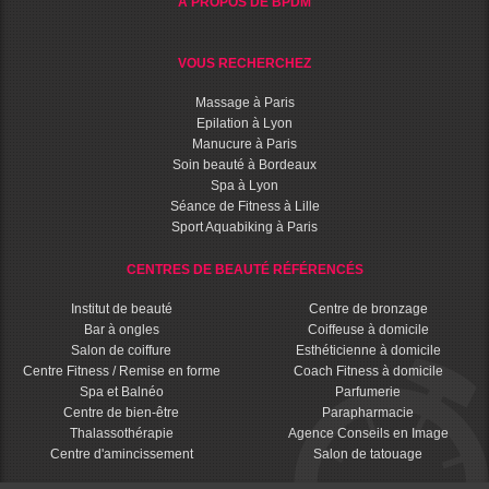
A PROPOS DE BPDM
VOUS RECHERCHEZ
Massage à Paris
Epilation à Lyon
Manucure à Paris
Soin beauté à Bordeaux
Spa à Lyon
Séance de Fitness à Lille
Sport Aquabiking à Paris
CENTRES DE BEAUTÉ RÉFÉRENCÉS
Institut de beauté
Centre de bronzage
Bar à ongles
Coiffeuse à domicile
Salon de coiffure
Esthéticienne à domicile
Centre Fitness / Remise en forme
Coach Fitness à domicile
Spa et Balnéo
Parfumerie
Centre de bien-être
Parapharmacie
Thalassothérapie
Agence Conseils en Image
Centre d'amincissement
Salon de tatouage