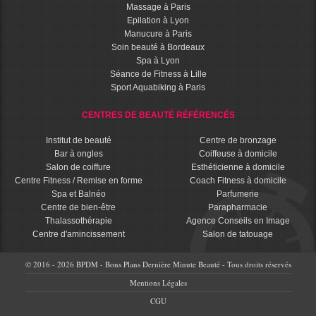
Massage à Paris
Epilation à Lyon
Manucure à Paris
Soin beauté à Bordeaux
Spa à Lyon
Séance de Fitness à Lille
Sport Aquabiking à Paris
CENTRES DE BEAUTÉ RÉFÉRENCÉS
Institut de beauté
Centre de bronzage
Bar à ongles
Coiffeuse à domicile
Salon de coiffure
Esthéticienne à domicile
Centre Fitness / Remise en forme
Coach Fitness à domicile
Spa et Balnéo
Parfumerie
Centre de bien-être
Parapharmacie
Thalassothérapie
Agence Conseils en Image
Centre d'amincissement
Salon de tatouage
© 2016 - 2026 BPDM - Bons Plans Dernière Minute Beauté - Tous droits réservés
Mentions Légales
CGU