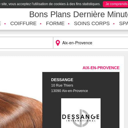
site, vous acceptez l'utilisation de cookies à des fins statistiques.
Je comprends
Bons Plans Dernière Minu
É
COIFFURE
FORME
SOINS CORPS
SP
AIX-EN-PROVENCE
DESSANGE
10 Rue Thiers
13090 Aix-en-Provence