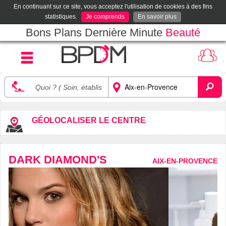
En continuant sur ce site, vous acceptez l'utilisation de cookies à des fins
statistiques.
Je comprends
En savoir plus
Bons Plans Dernière Minute
Beauté
GÉOLOCALISER LE CENTRE
DARK DIAMOND'S
AIX-EN-PROVENCE