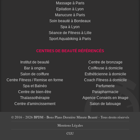
Massage à Paris
Epilation à Lyon
Manucure à Paris
Soin beauté à Bordeaux
Spa à Lyon
Séance de Fitness à Lille
Sport Aquabiking à Paris
CENTRES DE BEAUTÉ RÉFÉRENCÉS
Institut de beauté
Centre de bronzage
Bar à ongles
Coiffeuse à domicile
Salon de coiffure
Esthéticienne à domicile
Centre Fitness / Remise en forme
Coach Fitness à domicile
Spa et Balnéo
Parfumerie
Centre de bien-être
Parapharmacie
Thalassothérapie
Agence Conseils en Image
Centre d'amincissement
Salon de tatouage
© 2016 - 2026 BPDM - Bons Plans Dernière Minute Beauté - Tous droits réservés
Mentions Légales
CGU