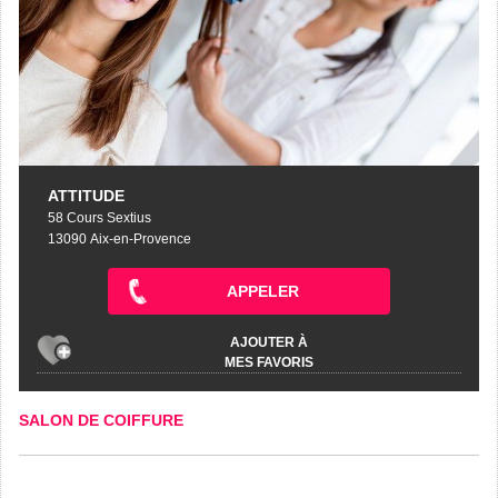
ATTITUDE
58 Cours Sextius
13090 Aix-en-Provence
APPELER
AJOUTER À
MES FAVORIS
SALON DE COIFFURE