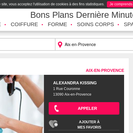
site, vous acceptez l'utilisation de cookies à des fins statistiques.
Je comprends
Bons Plans Dernière Minu
É
COIFFURE
FORME
SOINS CORPS
SP
AIX-EN-PROVENCE
ALEXANDRA KISSING
1 Rue Couronne
13090 Aix-en-Provence
APPELER
AJOUTER À
MES FAVORIS