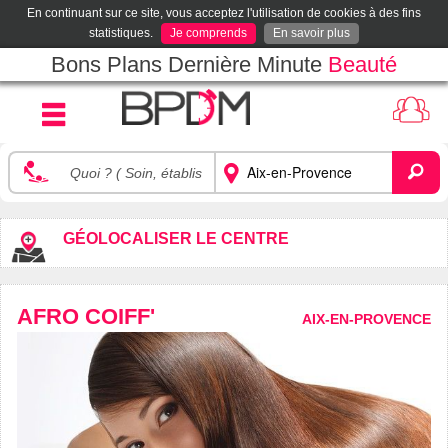
En continuant sur ce site, vous acceptez l'utilisation de cookies à des fins
statistiques.
Je comprends
En savoir plus
Bons Plans Dernière Minute
Beauté
GÉOLOCALISER LE CENTRE
AFRO COIFF'
AIX-EN-PROVENCE