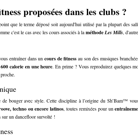
itness proposées dans les clubs ?
oint que le terme déposé soit aujourd'hui utilisé par la plupart des sal
méthode
mme c'est le cas avec les cours associés à la
Les Mills
, d'aut
cours de fitness
vous entraîner dans un
au son des musiques branchée
600 calorie en une heure
e
. En prime ? Vous reproduirez quelques mou
s proche.
tonique
de bouger avec style. Cette discipline à l’origine du Sh’Bam™ vous
oove, techno ou encore latinos
entraîneme
, toutes remixées pour un
s sur un dancefloor survolté !
tness