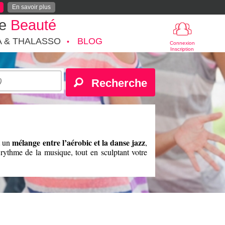
En savoir plus
te
Beauté
A & THALASSO
BLOG
Connexion
Inscription
Recherche
mélange entre l’aérobic et la danse jazz
t un
,
 rythme de la musique, tout en sculptant votre