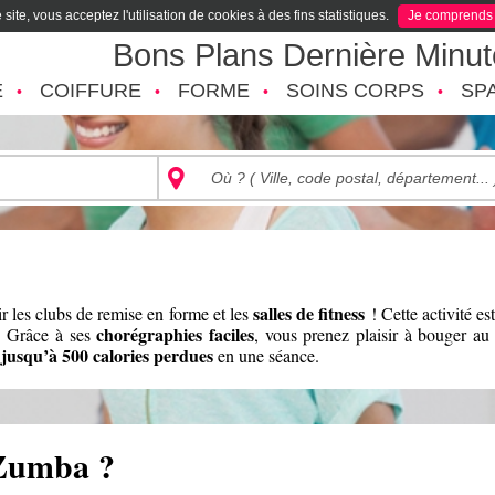
site, vous acceptez l'utilisation de cookies à des fins statistiques.
Je comprends
Bons Plans Dernière Minu
É
COIFFURE
FORME
SOINS CORPS
SP
salles de fitness
r les clubs de remise en forme et les
! Cette activité es
chorégraphies faciles
. Grâce à ses
, vous prenez plaisir à bouger au
jusqu’à 500 calories perdues
en une séance.
 Zumba ?