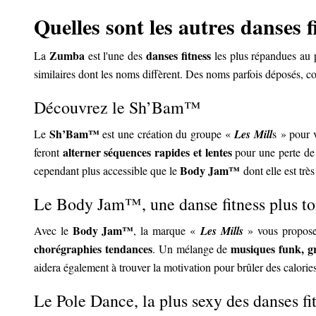
Quelles sont les autres danses f
Zumba
danses fitness
La
est l'une des
les plus répandues au p
similaires dont les noms diffèrent. Des noms parfois déposés, co
Découvrez le Sh’Bam™
Sh’Bam™
Le
est une création du groupe «
Les Mill
s » pour 
alterner séquences rapides et lentes
feront
pour une perte d
Body Jam™
cependant plus accessible que le
dont elle est trè
Le Body Jam™, une danse fitness plus 
Body Jam™
Avec le
, la marque «
Les Mills
» vous propose 
chorégraphies tendances
musiques funk, gr
. Un mélange de
aidera également à trouver la motivation pour brûler des calorie
Le Pole Dance, la plus sexy des danses fi