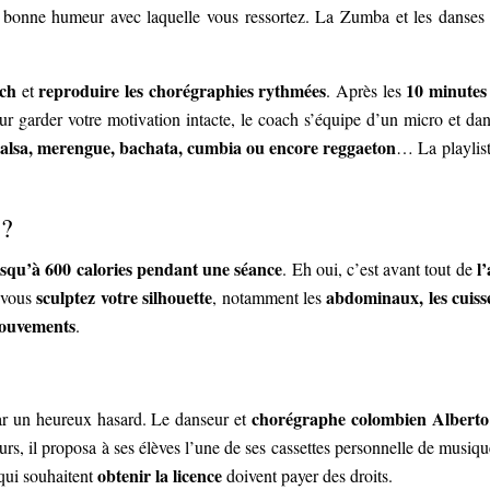
a bonne humeur avec laquelle vous ressortez. La Zumba et les danses f
ach
reproduire les chorégraphies rythmées
10 minutes
et
. Après les
ur garder votre motivation intacte, le coach s’équipe d’un micro et dan
alsa, merengue, bachata, cumbia ou encore reggaeton
… La playlis
 ?
usqu’à 600 calories pendant une séance
l
. Eh oui, c’est avant tout de
sculptez votre silhouette
abdominaux, les cuisses
t vous
, notamment les
mouvements
.
chorégraphe colombien Alberto
r un heureux hasard. Le danseur et
urs, il proposa à ses élèves l’une de ses cassettes personnelle de musiqu
obtenir la licence
qui souhaitent
doivent payer des droits.