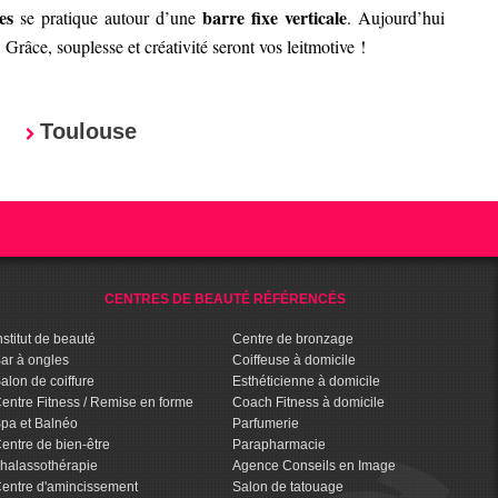
es
barre fixe verticale
se pratique autour d’une
. Aujourd’hui
Grâce, souplesse et créativité seront vos leitmotive !
Toulouse
CENTRES DE BEAUTÉ RÉFÉRENCÉS
nstitut de beauté
Centre de bronzage
ar à ongles
Coiffeuse à domicile
alon de coiffure
Esthéticienne à domicile
entre Fitness / Remise en forme
Coach Fitness à domicile
pa et Balnéo
Parfumerie
entre de bien-être
Parapharmacie
halassothérapie
Agence Conseils en Image
entre d'amincissement
Salon de tatouage