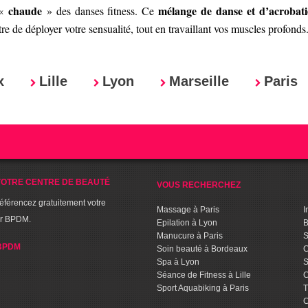
chaude
mélange de danse et d’acrobati
 «
» des danses fitness. Ce
e de déployer votre sensualité, tout en travaillant vos muscles profonds. 
x
Lille
Lyon
Marseille
Paris
OTRE CENTRE DE BEAUTÉ
VOUS RECHERCHEZ
référencez gratuitement votre
Massage à Paris
I
ur BPDM.
Epilation à Lyon
B
Manucure à Paris
S
BPDM
Soin beauté à Bordeaux
C
Spa à Lyon
S
Séance de Fitness à Lille
C
Sport Aquabiking à Paris
T
C