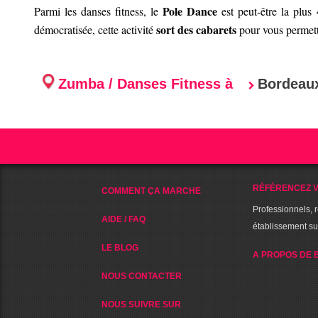
Pole Dance
Parmi les danses fitness, le
est peut-être la plus
sort des cabarets
démocratisée, cette activité
pour vous permettr
Zumba / Danses Fitness à
Bordeau
RÉFÉRENCEZ V
COMMENT ÇA MARCHE
Professionnels, 
AIDE / FAQ
établissement s
LE BLOG
A PROPOS DE 
NOUS CONTACTER
NOUS SUIVRE SUR