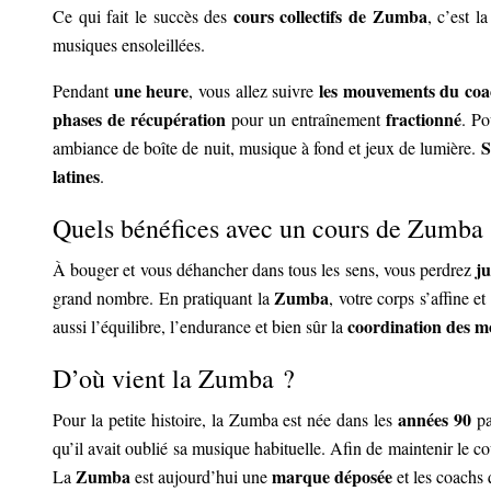
cours collectifs de Zumba
Ce qui fait le succès des
, c’est l
musiques ensoleillées.
une heure
les mouvements du co
Pendant
, vous allez suivre
phases de récupération
fractionné
pour un entraînement
. Po
S
ambiance de boîte de nuit, musique à fond et jeux de lumière.
latines
.
Quels bénéfices avec un cours de Zumba
j
À bouger et vous déhancher dans tous les sens, vous perdrez
Zumba
grand nombre. En pratiquant la
, votre corps s’affine e
coordination des 
aussi l’équilibre, l’endurance et bien sûr la
D’où vient la Zumba ?
années 90
Pour la petite histoire, la Zumba est née dans les
pa
qu’il avait oublié sa musique habituelle. Afin de maintenir le co
Zumba
marque déposée
La
est aujourd’hui une
et les coachs 