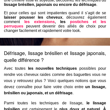
une crinière lisse et soyeuse, découvrez les techniques du
lissage brésilien, japonais ou encore du défrisage
.
Et pour celles qui sont impatientes quand il s’agit de se
laisser pousser les cheveux
, découvrez également
comment
les extensions
, les
postiches et les
perruques
peuvent devenir des alliés de choix pour
changer facilement et rapidement votre look.
Défrisage, lissage brésilien et lissage japonais,
quelle différence ?
Avec toutes
les nouvelles techniques
possibles pour
rendre vos cheveux raides comme des baguettes vous ne
vous y retrouvez plus ? Voici quelques notions que vous
devez connaître pour faire votre choix entre
un lissage,
brésilien ou japonais, et un défrisage
.
Parmi toutes les techniques de lissage,
le lissage
brésilien
est certainement le
plus doux et naturel. À