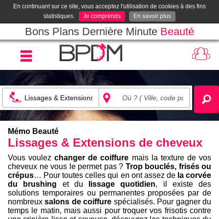
En continuant sur ce site, vous acceptez l'utilisation de cookies à des fins
statistiques.
Je comprends
En savoir plus
Bons Plans Dernière Minute
Beauté
Mémo Beauté
Lissages & Extensions de cheveux
Vous voulez
changer de coiffure
mais la texture de vos
cheveux ne vous le permet pas ?
Trop bouclés, frisés ou
crépus
… Pour toutes celles qui en ont assez de
la corvée
du brushing
et du
lissage quotidien
, il existe des
solutions temporaires ou permanentes proposées par de
nombreux
salons de coiffure
spécialisés. Pour gagner du
temps le matin, mais aussi pour troquer vos frisotis contre