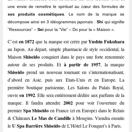
une envie de remettre le spirituel au cœur des formules de
ses produits cosmétiques
. Le nom de la marque se
décompose ainsi en 3 idéogrammes japonais :
Shi
qui signifie
“Ressources” –
Sei
pour la “Vie” – Do pour la « Maison ».
en 1872
Yushin Fukuhara
C’est
que la marque est créée par
au Japon. Au départ, simple pharmacie de style occidental, la
Shiseido
Maison
conquiert dans le pays une forte renommée
à partir de 1957
autour de ses produits. Et
, la marque
Shiseido
prend un nouveau tournant en s’internationalisant,
d’abord en Asie, puis aux Etats-Unis et en Europe. La
première boutique parisienne, Les Salons du Palais Royal,
en 1992
ouvre
. Elle sera entièrement dédiée aux parfums de la
2002
marque. Il faudra attendre
pour voir l’ouverture du
Spa Shiseido
premier
en France (et en Europe) dans le Relais
Le Mas de Candille
& Châteaux
à Mougins. Viendra ensuite
U Spa Barrière Shiseido
le
de L’Hôtel Le Fouquet’s à Paris.