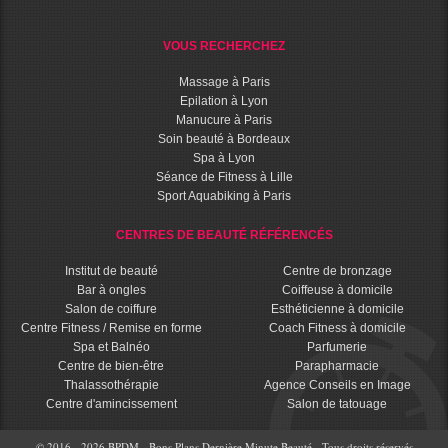
VOUS RECHERCHEZ
Massage à Paris
Epilation à Lyon
Manucure à Paris
Soin beauté à Bordeaux
Spa à Lyon
Séance de Fitness à Lille
Sport Aquabiking à Paris
CENTRES DE BEAUTÉ RÉFÉRENCÉS
Institut de beauté
Centre de bronzage
Bar à ongles
Coiffeuse à domicile
Salon de coiffure
Esthéticienne à domicile
Centre Fitness / Remise en forme
Coach Fitness à domicile
Spa et Balnéo
Parfumerie
Centre de bien-être
Parapharmacie
Thalassothérapie
Agence Conseils en Image
Centre d'amincissement
Salon de tatouage
© 2016 - 2026 BPDM - Bons Plans Dernière Minute Beauté - Tous droits réservés