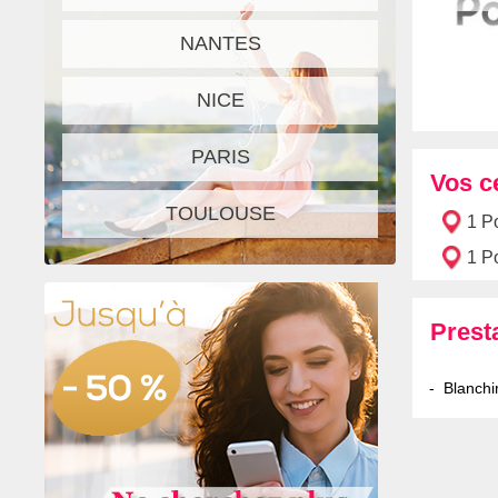
NANTES
NICE
PARIS
Vos c
TOULOUSE
1 P
1 P
Prest
Blanchi