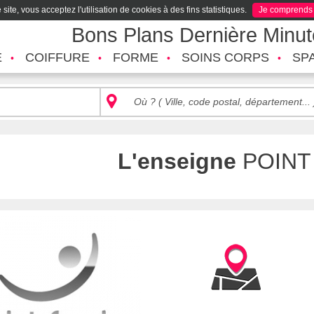
site, vous acceptez l'utilisation de cookies à des fins statistiques.
Je comprends
Bons Plans Dernière Minu
É
COIFFURE
FORME
SOINS CORPS
SP
L'enseigne
POINT