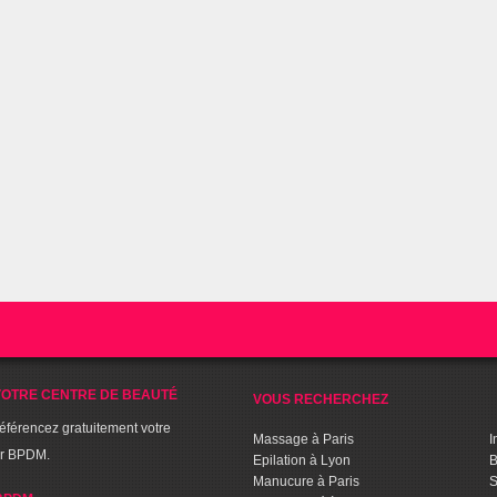
OTRE CENTRE DE BEAUTÉ
VOUS RECHERCHEZ
référencez gratuitement votre
Massage à Paris
I
ur BPDM.
Epilation à Lyon
B
Manucure à Paris
S