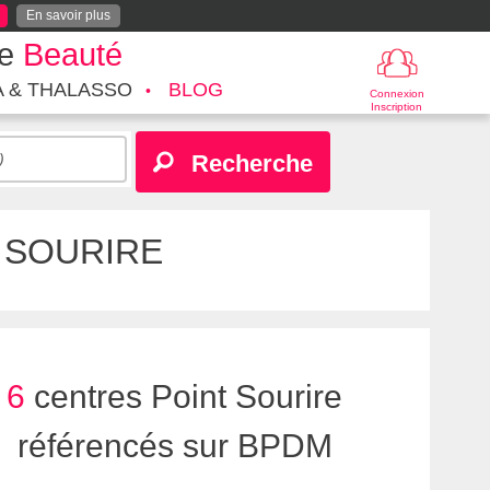
En savoir plus
te
Beauté
A & THALASSO
BLOG
Connexion
Inscription
Recherche
 SOURIRE
6
centres Point Sourire
référencés sur BPDM