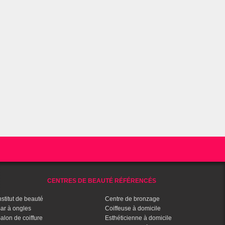
CENTRES DE BEAUTÉ RÉFÉRENCÉS
nstitut de beauté
Centre de bronzage
ar à ongles
Coiffeuse à domicile
alon de coiffure
Esthéticienne à domicile