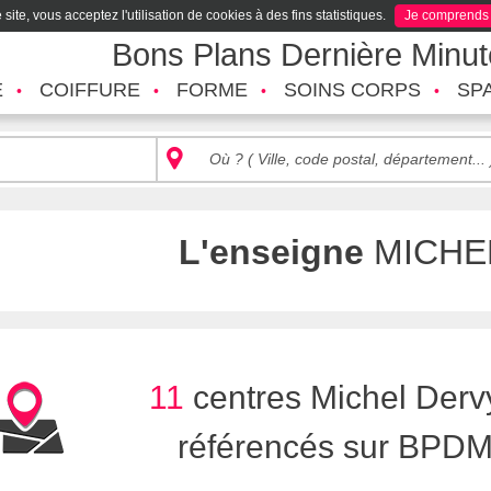
site, vous acceptez l'utilisation de cookies à des fins statistiques.
Je comprends
Bons Plans Dernière Minu
É
COIFFURE
FORME
SOINS CORPS
SP
L'enseigne
MICHE
11
centres Michel Derv
référencés sur BPD