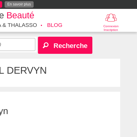
En savoir plus
te
Beauté
A & THALASSO
BLOG
Connexion
Inscription
Recherche
L DERVYN
yn
M