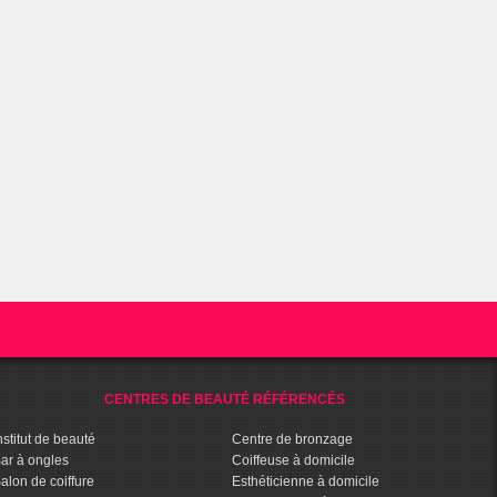
CENTRES DE BEAUTÉ RÉFÉRENCÉS
nstitut de beauté
Centre de bronzage
ar à ongles
Coiffeuse à domicile
alon de coiffure
Esthéticienne à domicile