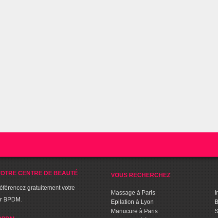
OTRE CENTRE DE BEAUTÉ
VOUS RECHERCHEZ
référencez gratuitement votre
Massage à Paris
I
ur BPDM.
Epilation à Lyon
B
Manucure à Paris
S