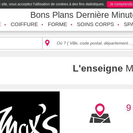
site, vous acceptez l'utilisation de cookies à des fins statistiques.
Je comprends
Bons Plans Dernière Minu
É
COIFFURE
FORME
SOINS CORPS
SP
L'enseigne
M
9