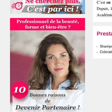
en
C’est
Depuis, l
Académie
Prest
Shampoo
Colorat