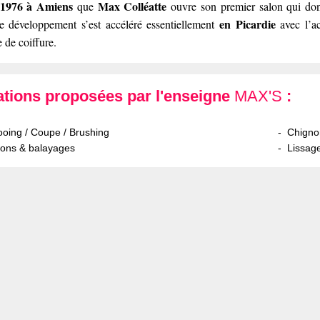
 1976 à Amiens
Max Colléatte
que
ouvre son premier salon qui do
en Picardie
e développement s’est accéléré essentiellement
avec l’ac
 de coiffure.
ations proposées par l'enseigne
MAX'S
:
ing / Coupe / Brushing
Chigno
ions & balayages
Lissag