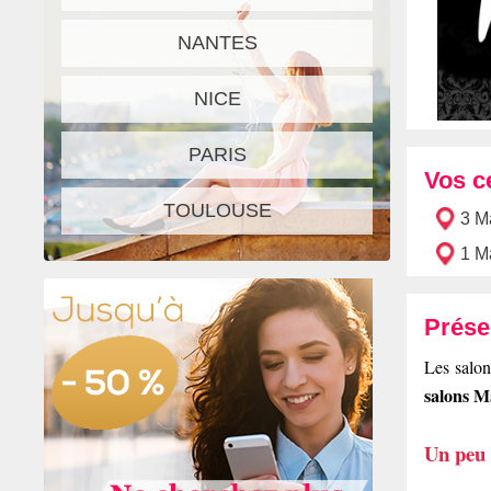
NANTES
NICE
PARIS
Vos c
TOULOUSE
3 M
1 M
Prése
Les salon
salons M
Un peu d