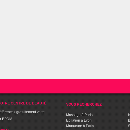
OTRE CENTRE DE BEAUTÉ
VOUS RECHERCHEZ
référencez gratuitement votre
Massage à Paris
I
ur BPDM.
Epilation à Lyon
B
Manucure à Paris
S