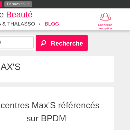
En savoir plus
te
Beauté
A & THALASSO
BLOG
Connexion
Inscription
Recherche
AX'S
centres Max'S référencés
sur BPDM