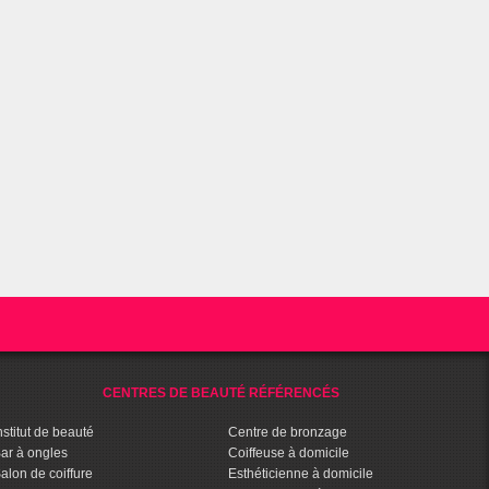
CENTRES DE BEAUTÉ RÉFÉRENCÉS
nstitut de beauté
Centre de bronzage
ar à ongles
Coiffeuse à domicile
alon de coiffure
Esthéticienne à domicile