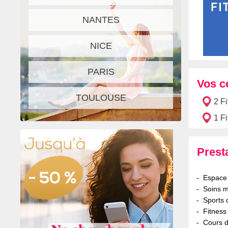
NANTES
NICE
PARIS
Vos c
TOULOUSE
2 F
1 Fi
Prest
Espace
Soins m
Sports 
Fitness
Cours 