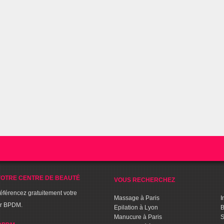
OTRE CENTRE DE BEAUTÉ
VOUS RECHERCHEZ
référencez gratuitement votre
Massage à Paris
I
ur BPDM.
Epilation à Lyon
B
Manucure à Paris
S