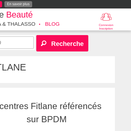
En savoir plus
te
Beauté
A & THALASSO
BLOG
Connexion
Inscription
Recherche
TLANE
centres Fitlane référencés
sur BPDM