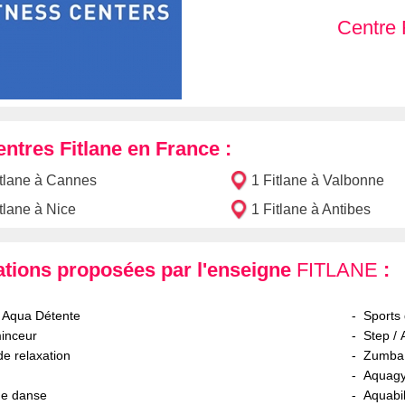
Centre 
entres Fitlane en France :
itlane à Cannes
1 Fitlane à Valbonne
tlane à Nice
1 Fitlane à Antibes
ations proposées par l'enseigne
FITLANE
:
 Aqua Détente
Sports
inceur
Step / 
de relaxation
Zumba 
Aquag
de danse
Aquabi