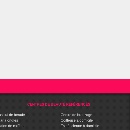
CENTRES DE BEAUTÉ RÉFÉRENCÉS
nstitut de beauté
Centre de bronzage
ar à ongles
Coiffeuse à domicile
alon de coiffure
Esthéticienne à domicile