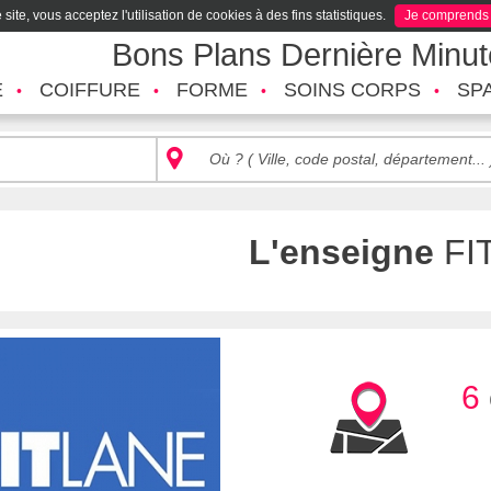
site, vous acceptez l'utilisation de cookies à des fins statistiques.
Je comprends
Bons Plans Dernière Minu
É
COIFFURE
FORME
SOINS CORPS
SP
L'enseigne
FI
6