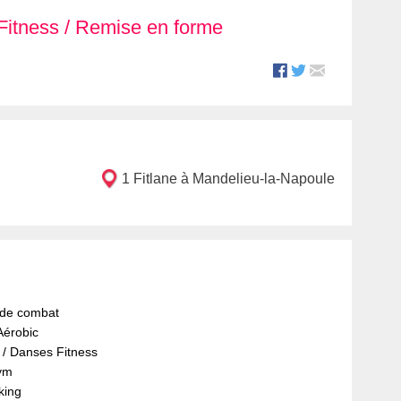
Fitness / Remise en forme
1 Fitlane à Mandelieu-la-Napoule
 de combat
Aérobic
/ Danses Fitness
ym
king