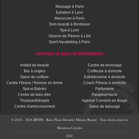
Massage à Paris
Epilation à Lyon
Manucure à Paris
Soin beauté à Bordeaux
Spa à Lyon
Séance de Fitness à Lille
Sport Aquabiking à Paris
CENTRES DE BEAUTÉ RÉFÉRENCÉS
Institut de beauté
Centre de bronzage
Bar à ongles
Coiffeuse à domicile
Salon de coiffure
Esthéticienne à domicile
Centre Fitness / Remise en forme
Coach Fitness à domicile
Spa et Balnéo
Parfumerie
Centre de bien-être
Parapharmacie
Thalassothérapie
Agence Conseils en Image
Centre d'amincissement
Salon de tatouage
© 2016 - 2026 BPDM - Bons Plans Dernière Minute Beauté - Tous droits réservés
Mentions Légales
CGU