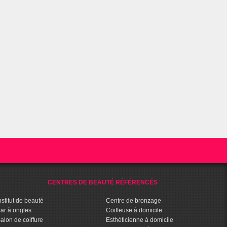
CENTRES DE BEAUTÉ RÉFÉRENCÉS
nstitut de beauté
Centre de bronzage
ar à ongles
Coiffeuse à domicile
alon de coiffure
Esthéticienne à domicile