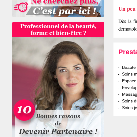
Un peu d
Dès la f
dermatolo
Prest
Beauté 
Soins m
Espace
Envelo
Massage
Soins d
Soins 