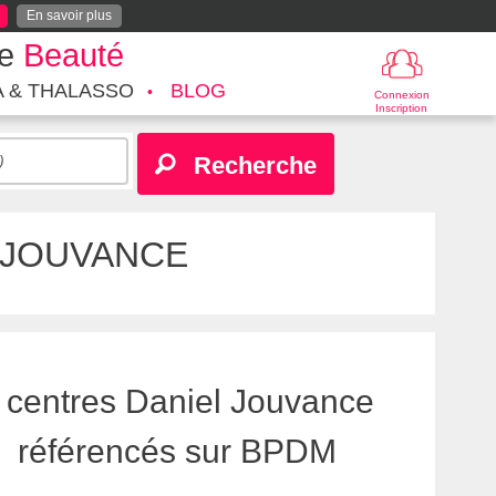
En savoir plus
te
Beauté
A & THALASSO
BLOG
Connexion
Inscription
Recherche
 JOUVANCE
centres Daniel Jouvance
référencés sur BPDM