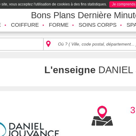
site, vous acceptez l'utilisation de cookies à des fins statistiques.
Je comprends
Bons Plans Dernière Minu
É
COIFFURE
FORME
SOINS CORPS
SP
L'enseigne
DANIEL
3