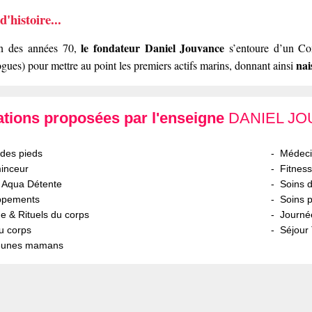
'histoire...
le fondateur Daniel Jouvance
in des années 70,
s’entoure d’un Com
nai
gues) pour mettre au point les premiers actifs marins, donnant ainsi
ations proposées par l'enseigne
DANIEL J
des pieds
Médeci
inceur
Fitness
 Aqua Détente
Soins 
ppements
Soins 
 & Rituels du corps
Journé
u corps
Séjour
jeunes mamans