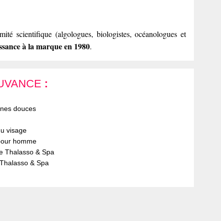
ité scientifique (algologues, biologistes, océanologues et
ssance à la marque
en 1980
.
OUVANCE
:
nes douces
du visage
pour homme
e Thalasso & Spa
 Thalasso & Spa