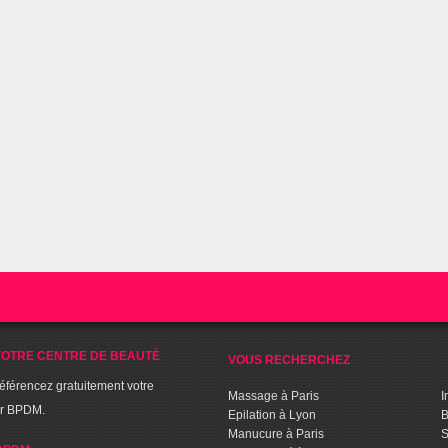
OTRE CENTRE DE BEAUTÉ
VOUS RECHERCHEZ
référencez gratuitement votre
Massage à Paris
I
ur BPDM.
Epilation à Lyon
B
Manucure à Paris
S