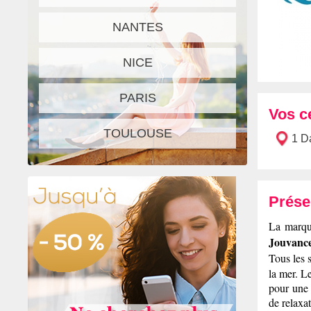
NANTES
NICE
PARIS
Vos c
TOULOUSE
1 D
Prése
La marq
Jouvanc
Tous les 
la mer. L
pour une 
de relaxa