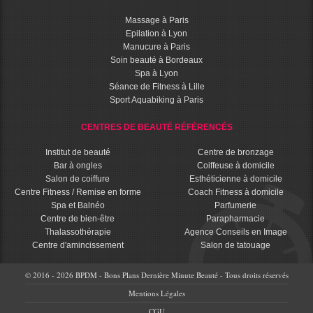
Massage à Paris
Epilation à Lyon
Manucure à Paris
Soin beauté à Bordeaux
Spa à Lyon
Séance de Fitness à Lille
Sport Aquabiking à Paris
CENTRES DE BEAUTÉ RÉFÉRENCÉS
Institut de beauté
Centre de bronzage
Bar à ongles
Coiffeuse à domicile
Salon de coiffure
Esthéticienne à domicile
Centre Fitness / Remise en forme
Coach Fitness à domicile
Spa et Balnéo
Parfumerie
Centre de bien-être
Parapharmacie
Thalassothérapie
Agence Conseils en Image
Centre d'amincissement
Salon de tatouage
© 2016 - 2026 BPDM - Bons Plans Dernière Minute Beauté - Tous droits réservés
Mentions Légales
CGU