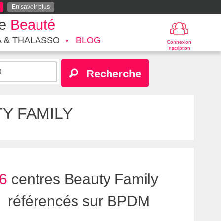
En savoir plus
te
Beauté
A & THALASSO
BLOG
Connexion
Inscription
Recherche
Y FAMILY
6
centres Beauty Family
référencés sur BPDM