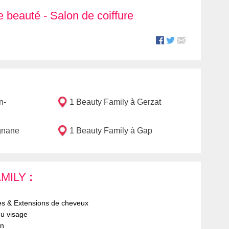
de beauté
-
Salon de coiffure
n-
1 Beauty Family à Gerzat
gnane
1 Beauty Family à Gap
MILY
:
es & Extensions de cheveux
du visage
on