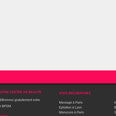
OTRE CENTRE DE BEAUTÉ
VOUS RECHERCHEZ
référencez gratuitement votre
Massage à Paris
I
ur BPDM.
Epilation à Lyon
B
Manucure à Paris
S