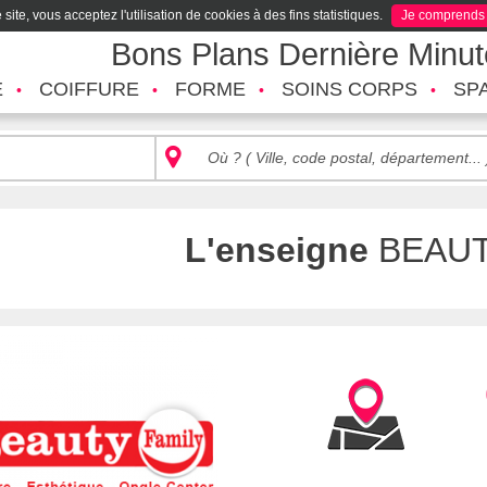
site, vous acceptez l'utilisation de cookies à des fins statistiques.
Je comprends
Bons Plans Dernière Minu
É
COIFFURE
FORME
SOINS CORPS
SP
L'enseigne
BEAUT