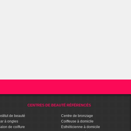
CENTRES DE BEAUTÉ RÉFÉRENCÉS
nstitut de beauté
Centre de bronzage
ar à ongles
Coiffeuse à domicile
alon de coiffure
Esthéticienne à domicile