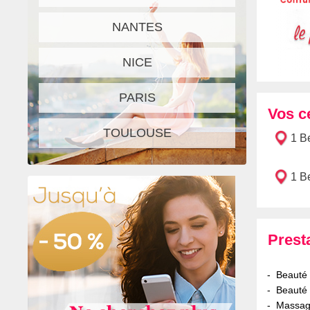
NANTES
NICE
PARIS
Vos c
TOULOUSE
1 Be
1 B
Prest
Beauté
Beauté 
Massage