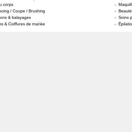
u corps
Maquil
ing / Coupe / Brushing
Beauté
ions & balayages
Soins 
s & Coiffures de mariée
Épilatio