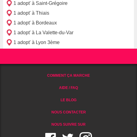
1 adopt' à Saint-Grégoire
1 adopt' à Thiais
1 adopt' à Bordeaux
1 adopt' à La Valette-du-Var
1 adopt' à Lyon 3ème
COMMENT ÇA MARCHE
AIDE / FAQ
LE BLOG
NOUS CONTACTER
NOUS SUIVRE SUR