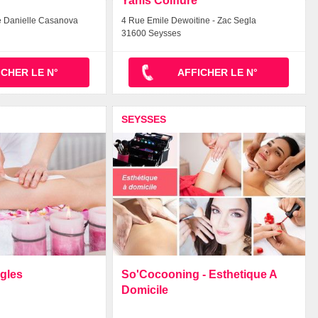
Yanis Coiffure
e Danielle Casanova
4 Rue Emile Dewoitine - Zac Segla
31600 Seysses
ICHER LE N°
AFFICHER LE N°
SEYSSES
ngles
So'Cocooning - Esthetique A
Domicile