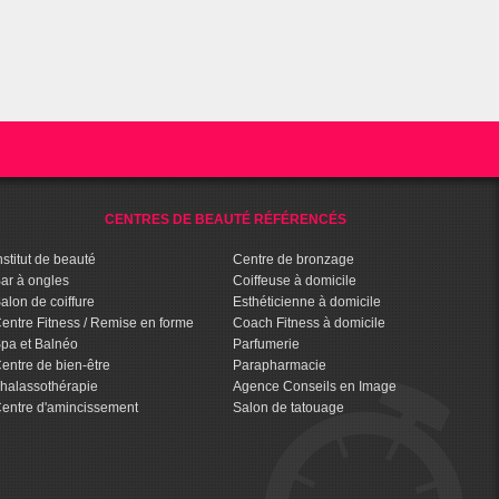
CENTRES DE BEAUTÉ RÉFÉRENCÉS
nstitut de beauté
Centre de bronzage
ar à ongles
Coiffeuse à domicile
alon de coiffure
Esthéticienne à domicile
entre Fitness / Remise en forme
Coach Fitness à domicile
pa et Balnéo
Parfumerie
entre de bien-être
Parapharmacie
halassothérapie
Agence Conseils en Image
entre d'amincissement
Salon de tatouage