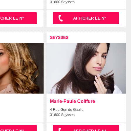
31600 Seysses
ICHER LE N°
AFFICHER LE N°
SEYSSES
Marie-Paule Coiffure
4 Rue Gen de Gaulle
31600 Seysses
ICHER LE N°
AFFICHER LE N°