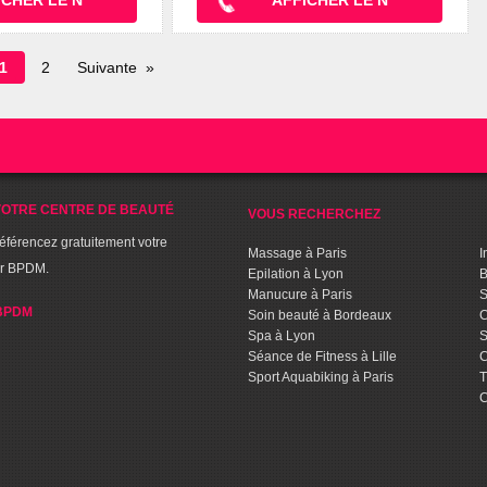
Page
1
2
Suivante
en
cours
OTRE CENTRE DE BEAUTÉ
VOUS RECHERCHEZ
référencez gratuitement votre
Massage à Paris
I
ur BPDM.
Epilation à Lyon
B
Manucure à Paris
S
BPDM
Soin beauté à Bordeaux
C
Spa à Lyon
S
Séance de Fitness à Lille
C
Sport Aquabiking à Paris
T
C