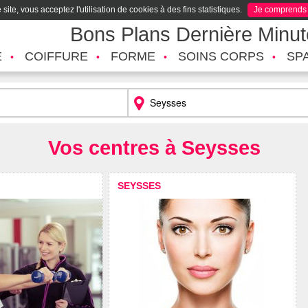
site, vous acceptez l'utilisation de cookies à des fins statistiques.
Je comprends
Bons Plans Dernière Minu
É
COIFFURE
FORME
SOINS CORPS
SP
Vos centres à Seysses
SEYSSES