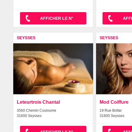
AFFICHER LE N°
AFF
SEYSSES
SEYSSES
Leteurtrois Chantal
Mod Coiffure
3560 Chemin Couloume
19 Rue Boltar
31600 Seysses
31600 Seysses
AFFICHER LE N°
AFF