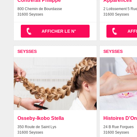
Contreras Philippe
Apparences
800 Chemin de Bourdasse
2 Lotissement 5 Ru
31600 Seysses
31600 Seysses
AFFICHER LE N°
AFF
SEYSSES
SEYSSES
Osseby-Ikobo Stella
Histoires D'O
350 Route de Saint Lys
24 B Rue Forgues
31600 Seysses
31600 Seysses