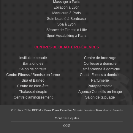
Massage à Paris
Epilation à Lyon
Manucure à Paris
Soin beauté à Bordeaux
Spa à Lyon
Séance de Fitness à Lille
Sport Aquabiking à Paris
CENTRES DE BEAUTÉ RÉFÉRENCÉS
Institut de beauté
Centre de bronzage
Bar à ongles
Coiffeuse à domicile
Salon de coiffure
Esthéticienne à domicile
Centre Fitness / Remise en forme
Coach Fitness à domicile
Spa et Balnéo
Parfumerie
Centre de bien-être
Parapharmacie
Thalassothérapie
Agence Conseils en Image
Centre d'amincissement
Salon de tatouage
© 2016 - 2026 BPDM - Bons Plans Dernière Minute Beauté - Tous droits réservés
Mentions Légales
CGU