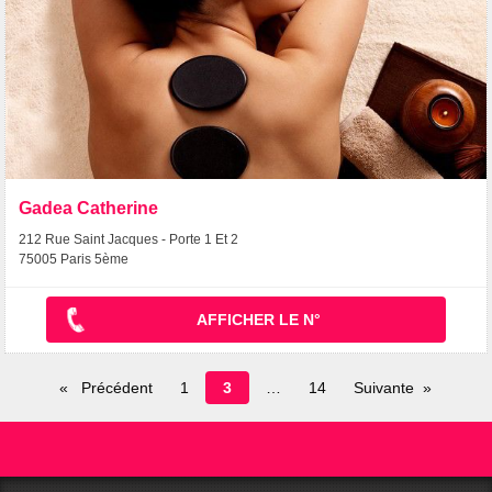
Gadea Catherine
212 Rue Saint Jacques - Porte 1 Et 2
75005 Paris 5ème
AFFICHER LE N°
Page
Précédent
1
3
14
Suivante
en
cours