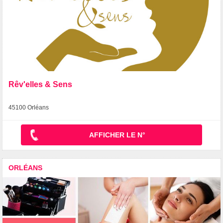
Rêv'elles & Sens
45100 Orléans
AFFICHER LE N°
ORLÉANS