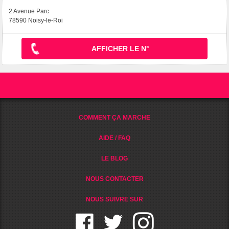
2 Avenue Parc
78590 Noisy-le-Roi
AFFICHER LE N°
COMMENT ÇA MARCHE
AIDE / FAQ
LE BLOG
NOUS CONTACTER
NOUS SUIVRE SUR