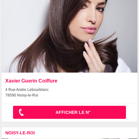
Xavier Guerin Coiffure
4 Rue Andre Lebourblanc
78590 Noisy-le-Roi
AFFICHER LE N°
NOISY-LE-ROI