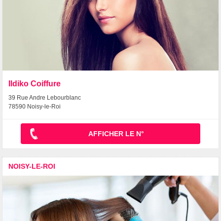
Ildiko Coiffure
39 Rue Andre Lebourblanc
78590 Noisy-le-Roi
AFFICHER LE N°
NOISY-LE-ROI