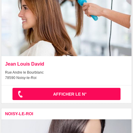
Jean Louis David
Rue Andre le Bourblanc
78590 Noisy-le-Roi
AFFICHER LE N°
NOISY-LE-ROI