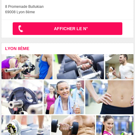
8 Promenade Bullukian
69008 Lyon 8ème
AFFICHER LE N°
LYON 8ÈME