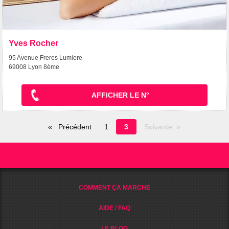
Yves Rocher
95 Avenue Freres Lumiere
69008 Lyon 8ème
AFFICHER LE N°
Page
Précédent
1
3
Suivante
en
cours
COMMENT ÇA MARCHE
AIDE / FAQ
LE BLOG