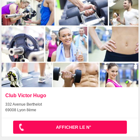
Club Victor Hugo
332 Avenue Berthelot
69008 Lyon 8ème
AFFICHER LE N°