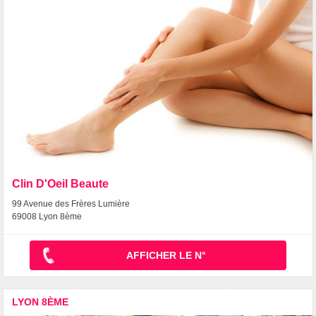
Clin D'Oeil Beaute
99 Avenue des Frères Lumière
69008 Lyon 8ème
AFFICHER LE N°
LYON 8ÈME