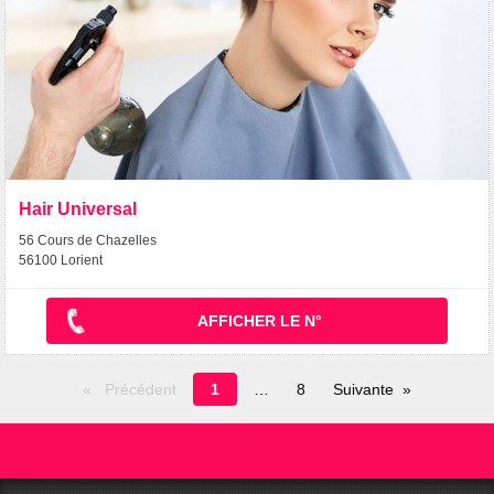
Hair Universal
56 Cours de Chazelles
56100 Lorient
AFFICHER LE N°
Page
Précédent
1
8
Suivante
en
cours