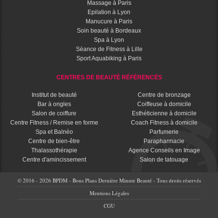
Massage à Paris
Epilation à Lyon
Manucure à Paris
Soin beauté à Bordeaux
Spa à Lyon
Séance de Fitness à Lille
Sport Aquabiking à Paris
CENTRES DE BEAUTÉ RÉFÉRENCÉS
Institut de beauté
Centre de bronzage
Bar à ongles
Coiffeuse à domicile
Salon de coiffure
Esthéticienne à domicile
Centre Fitness / Remise en forme
Coach Fitness à domicile
Spa et Balnéo
Parfumerie
Centre de bien-être
Parapharmacie
Thalassothérapie
Agence Conseils en Image
Centre d'amincissement
Salon de tatouage
© 2016 - 2026 BPDM - Bons Plans Dernière Minute Beauté - Tous droits réservés
Mentions Légales
CGU