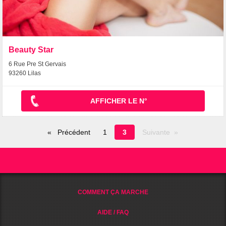
Beauty Star
6 Rue Pre St Gervais
93260 Lilas
AFFICHER LE N°
Page
Précédent
1
3
Suivante
en
cours
COMMENT ÇA MARCHE
AIDE / FAQ