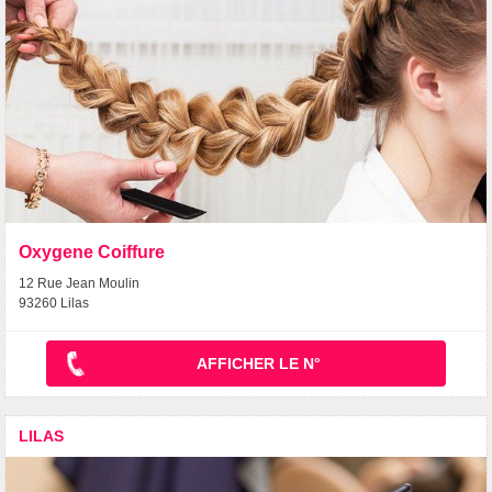
Oxygene Coiffure
12 Rue Jean Moulin
93260 Lilas
AFFICHER LE N°
LILAS