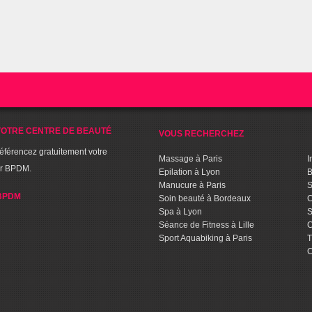
OTRE CENTRE DE BEAUTÉ
VOUS RECHERCHEZ
référencez gratuitement votre
Massage à Paris
I
ur BPDM.
Epilation à Lyon
B
Manucure à Paris
S
BPDM
Soin beauté à Bordeaux
C
Spa à Lyon
S
Séance de Fitness à Lille
C
Sport Aquabiking à Paris
T
C