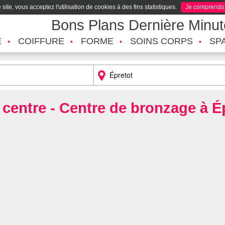
site, vous acceptez l'utilisation de cookies à des fins statistiques.
Je comprends
Bons Plans Dernière Minu
É
COIFFURE
FORME
SOINS CORPS
SP
 centre - Centre de bronzage à É