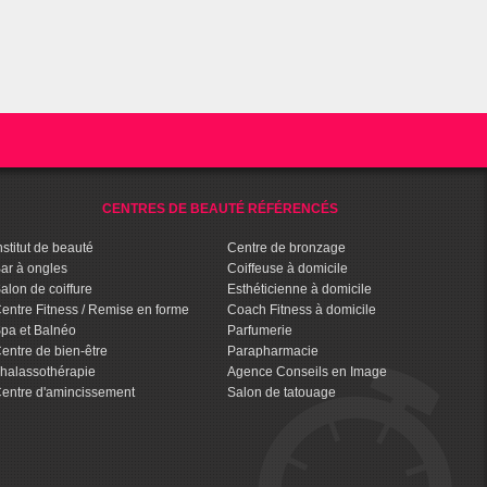
CENTRES DE BEAUTÉ RÉFÉRENCÉS
nstitut de beauté
Centre de bronzage
ar à ongles
Coiffeuse à domicile
alon de coiffure
Esthéticienne à domicile
entre Fitness / Remise en forme
Coach Fitness à domicile
pa et Balnéo
Parfumerie
entre de bien-être
Parapharmacie
halassothérapie
Agence Conseils en Image
entre d'amincissement
Salon de tatouage