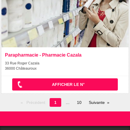
Parapharmacie - Pharmacie Cazala
33 Rue Roger Cazala
36000 Châteauroux
AFFICHER LE N°
Page
Précédent
1
10
Suivante
en
cours