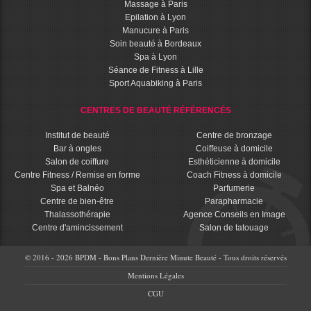
Massage à Paris
Epilation à Lyon
Manucure à Paris
Soin beauté à Bordeaux
Spa à Lyon
Séance de Fitness à Lille
Sport Aquabiking à Paris
CENTRES DE BEAUTÉ RÉFÉRENCÉS
Institut de beauté
Centre de bronzage
Bar à ongles
Coiffeuse à domicile
Salon de coiffure
Esthéticienne à domicile
Centre Fitness / Remise en forme
Coach Fitness à domicile
Spa et Balnéo
Parfumerie
Centre de bien-être
Parapharmacie
Thalassothérapie
Agence Conseils en Image
Centre d'amincissement
Salon de tatouage
© 2016 - 2026 BPDM - Bons Plans Dernière Minute Beauté - Tous droits réservés
Mentions Légales
CGU