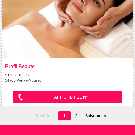
Profil Beaute
9 Place Thiers
54700 Pont-à-Mousson
AFFICHER LE N°
Page
Précédent
1
2
Suivante
en
cours