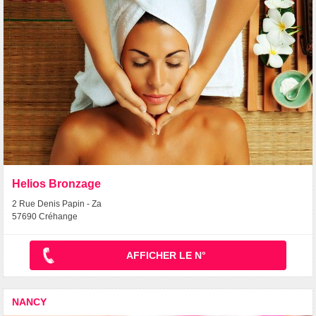
Helios Bronzage
2 Rue Denis Papin - Za
57690 Créhange
AFFICHER LE N°
NANCY