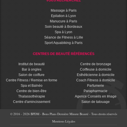
VOUS RECHERCHEZ
Massage à Paris
Epilation à Lyon
Manucure à Paris
Soin beauté à Bordeaux
Spa à Lyon
Séance de Fitness à Lille
Sport Aquabiking à Paris
CENTRES DE BEAUTÉ RÉFÉRENCÉS
Institut de beauté
Centre de bronzage
Bar à ongles
Coiffeuse à domicile
Salon de coiffure
Esthéticienne à domicile
Centre Fitness / Remise en forme
Coach Fitness à domicile
Spa et Balnéo
Parfumerie
Centre de bien-être
Parapharmacie
Thalassothérapie
Agence Conseils en Image
Centre d'amincissement
Salon de tatouage
© 2016 - 2026 BPDM - Bons Plans Dernière Minute Beauté - Tous droits réservés
Mentions Légales