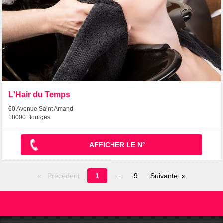
L'Hair du Temps
60 Avenue Saint Amand
18000 Bourges
AFFICHER LE N°
Page
Précédent
1
9
Suivante
en
cours