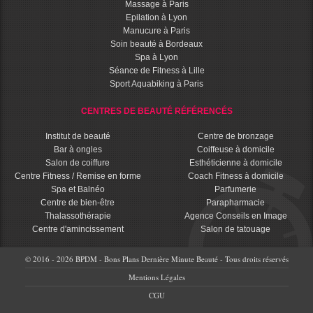
Massage à Paris
Epilation à Lyon
Manucure à Paris
Soin beauté à Bordeaux
Spa à Lyon
Séance de Fitness à Lille
Sport Aquabiking à Paris
CENTRES DE BEAUTÉ RÉFÉRENCÉS
Institut de beauté
Centre de bronzage
Bar à ongles
Coiffeuse à domicile
Salon de coiffure
Esthéticienne à domicile
Centre Fitness / Remise en forme
Coach Fitness à domicile
Spa et Balnéo
Parfumerie
Centre de bien-être
Parapharmacie
Thalassothérapie
Agence Conseils en Image
Centre d'amincissement
Salon de tatouage
© 2016 - 2026 BPDM - Bons Plans Dernière Minute Beauté - Tous droits réservés
Mentions Légales
CGU