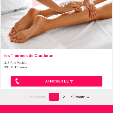
les Thermes de Cauderan
315 Rue Pasteur
33000 Bordeaux
AFFICHER LE N°
Page
Précédent
1
2
Suivante
en
cours