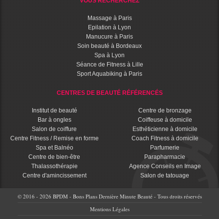
VOUS RECHERCHEZ
Massage à Paris
Epilation à Lyon
Manucure à Paris
Soin beauté à Bordeaux
Spa à Lyon
Séance de Fitness à Lille
Sport Aquabiking à Paris
CENTRES DE BEAUTÉ RÉFÉRENCÉS
Institut de beauté
Centre de bronzage
Bar à ongles
Coiffeuse à domicile
Salon de coiffure
Esthéticienne à domicile
Centre Fitness / Remise en forme
Coach Fitness à domicile
Spa et Balnéo
Parfumerie
Centre de bien-être
Parapharmacie
Thalassothérapie
Agence Conseils en Image
Centre d'amincissement
Salon de tatouage
© 2016 - 2026 BPDM - Bons Plans Dernière Minute Beauté - Tous droits réservés
Mentions Légales