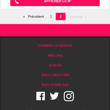
AFFICHER LE N°
Page
Précédent
1
2
Suivante
en
cours
COMMENT ÇA MARCHE
AIDE / FAQ
LE BLOG
NOUS CONTACTER
NOUS SUIVRE SUR