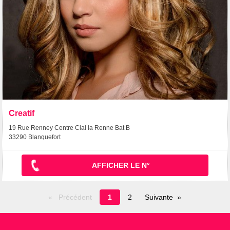
Creatif
19 Rue Renney Centre Cial la Renne Bat B
33290 Blanquefort
AFFICHER LE N°
Page
Précédent
1
2
Suivante
en
cours