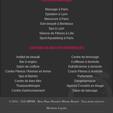
VOUS RECHERCHEZ
Massage à Paris
Epilation à Lyon
Manucure à Paris
Soin beauté à Bordeaux
Spa à Lyon
Séance de Fitness à Lille
Sport Aquabiking à Paris
CENTRES DE BEAUTÉ RÉFÉRENCÉS
Institut de beauté
Centre de bronzage
Bar à ongles
Coiffeuse à domicile
Salon de coiffure
Esthéticienne à domicile
Centre Fitness / Remise en forme
Coach Fitness à domicile
Spa et Balnéo
Parfumerie
Centre de bien-être
Parapharmacie
Thalassothérapie
Agence Conseils en Image
Centre d'amincissement
Salon de tatouage
© 2016 - 2026 BPDM - Bons Plans Dernière Minute Beauté - Tous droits réservés
Mentions Légales