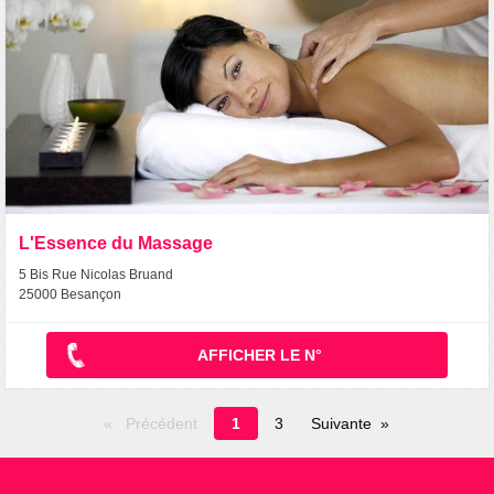
L'Essence du Massage
5 Bis Rue Nicolas Bruand
25000 Besançon
AFFICHER LE N°
Page
Précédent
1
3
Suivante
en
cours