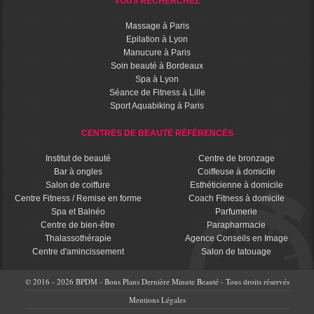
VOUS RECHERCHEZ
Massage à Paris
Epilation à Lyon
Manucure à Paris
Soin beauté à Bordeaux
Spa à Lyon
Séance de Fitness à Lille
Sport Aquabiking à Paris
CENTRES DE BEAUTÉ RÉFÉRENCÉS
Institut de beauté
Centre de bronzage
Bar à ongles
Coiffeuse à domicile
Salon de coiffure
Esthéticienne à domicile
Centre Fitness / Remise en forme
Coach Fitness à domicile
Spa et Balnéo
Parfumerie
Centre de bien-être
Parapharmacie
Thalassothérapie
Agence Conseils en Image
Centre d'amincissement
Salon de tatouage
© 2016 - 2026 BPDM - Bons Plans Dernière Minute Beauté - Tous droits réservés
Mentions Légales