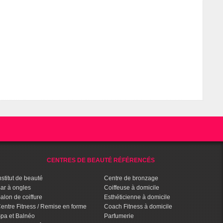
CENTRES DE BEAUTÉ RÉFÉRENCÉS
nstitut de beauté
Centre de bronzage
ar à ongles
Coiffeuse à domicile
alon de coiffure
Esthéticienne à domicile
entre Fitness / Remise en forme
Coach Fitness à domicile
pa et Balnéo
Parfumerie