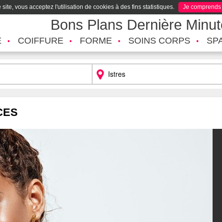
site, vous acceptez l'utilisation de cookies à des fins statistiques.
Je comprends
Bons Plans Dernière Minu
É
COIFFURE
FORME
SOINS CORPS
SP
CES