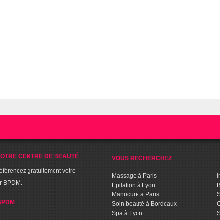
OTRE CENTRE DE BEAUTÉ
VOUS RECHERCHEZ
référencez gratuitement votre
Massage à Paris
I
ur BPDM.
Epilation à Lyon
B
Manucure à Paris
S
BPDM
Soin beauté à Bordeaux
C
Spa à Lyon
S