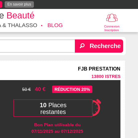
En savoir plus
te
Beauté
A & THALASSO
BLOG
Connexion
Inscription
Recherche
FJB PRESTATION
13800 ISTRES
40 €
50 €
RÉDUCTION 20%
10
Places
restantes
Bon Plan utilisable du
07/11/2025 au 07/12/2025