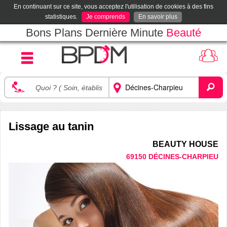
En continuant sur ce site, vous acceptez l'utilisation de cookies à des fins
statistiques.
Je comprends
En savoir plus
Bons Plans Dernière Minute
Beauté
Lissage au tanin
BEAUTY HOUSE
69150 DÉCINES-CHARPIEU