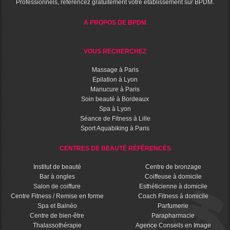
Professionnels, référencez gratuitement votre établissement sur BPDM.
A PROPOS DE BPDM
VOUS RECHERCHEZ
Massage à Paris
Epilation à Lyon
Manucure à Paris
Soin beauté à Bordeaux
Spa à Lyon
Séance de Fitness à Lille
Sport Aquabiking à Paris
CENTRES DE BEAUTÉ RÉFÉRENCÉS
Institut de beauté
Centre de bronzage
Bar à ongles
Coiffeuse à domicile
Salon de coiffure
Esthéticienne à domicile
Centre Fitness / Remise en forme
Coach Fitness à domicile
Spa et Balnéo
Parfumerie
Centre de bien-être
Parapharmacie
Thalassothérapie
Agence Conseils en Image